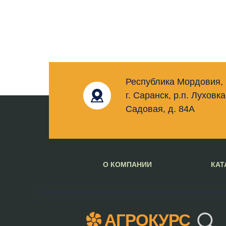
Республика Мордовия,
г. Саранск, р.п. Луховка
Садовая, д. 84А
О КОМПАНИИ
КАТ
АГРОКУРС