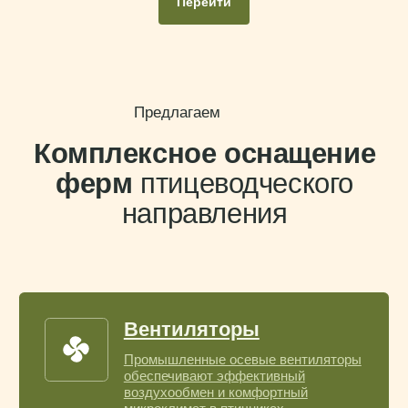
Вентиляторы
Перейти
Промышленные осевые вентиляторы
обеспечивают эффективный
воздухообмен и комфортный
микроклимат в птичниках
Охлаждение
Системы испарительного охлаждения
Pad Cooling и BreezPAD снижают
температуру и предотвращают
тепловой стресс
Отопление
Газовые и дизельные воздухо-
нагреватели поддерживают
температуру в холодный сезон
Кормление и поение
Автоматизированные системы подачи
корма и воды поддерживают
стабильный рост и здоровье
поголовья
Освещение
LED-светильники для птицеводческих
помещений создают равномерное
освещение и экономят энергию