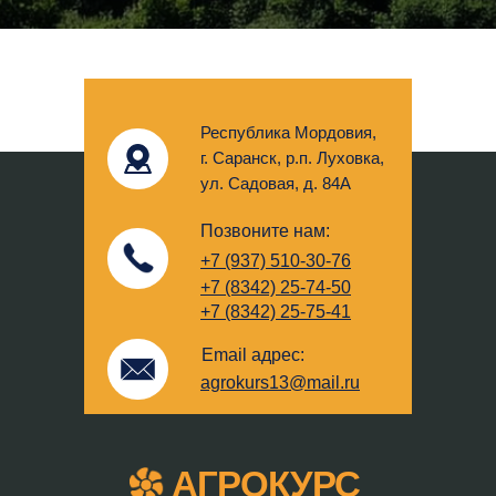
Республика Мордовия,
г. Саранск, р.п. Луховка,
ул. Садовая, д. 84А
Позвоните нам:
+7 (937) 510-30-76
+7 (8342) 25-74-50
+7 (8342) 25-75-41
Email адрес:
agrokurs13@mail.ru
АГРОКУРС