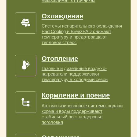
Приточные клапаны
Обеспечивают поступление свежего
воздуха и предотвращают сквозняки
в зоне содержания птицы
Шахты
Приточные и вытяжные шахты
регулируют движение воздуха
и равномерно распределяют потоки
по всему помещению
Приточные жалюзи
Регулируют объём и направление
свежего воздуха, сохраняя баланс
микроклимата
Светозащита
Щиты и экраны предотвращают
прямое попадание солнечных лучей и
улучшают контроль светового режима
Ветрозашитные козырьки
Защищают воздухозаборные
элементы и оборудование от осадков