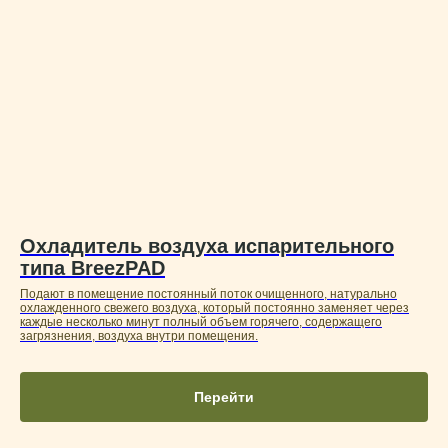
Предлагаем
Комплексное оснащение
ферм
птицеводческого
направления
Охладитель воздуха испарительного
типа BreezPAD
Подают в помещение постоянный поток очищенного, натурально
охлажденного свежего воздуха, который постоянно заменяет через
каждые несколько минут полный объем горячего, содержащего
Вентиляторы
загрязнения, воздуха внутри помещения.
Промышленные осевые вентиляторы
обеспечивают эффективный
воздухообмен и комфортный
микроклимат в птичниках
Перейти
Охлаждение