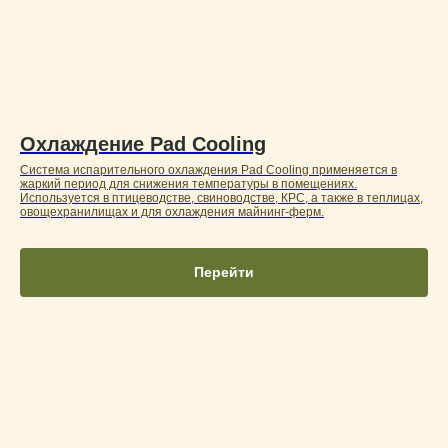
Охлаждение Pad Cooling
Система испарительного охлаждения Pad Cooling применяется в
жаркий период для снижения температуры в помещениях.
Используется в птицеводстве, свиноводстве, КРС, а также в теплицах,
овощехранилищах и для охлаждения майнинг-ферм.
Перейти