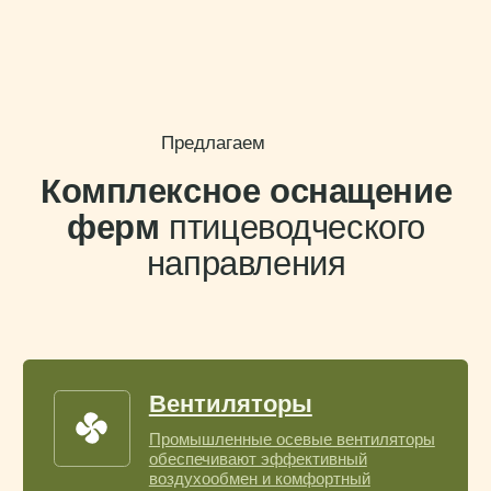
Системы испарительного охлаждения
Pad Cooling и BreezPAD снижают
температуру и предотвращают
тепловой стресс
Отопление
Газовые и дизельные воздухо-
нагреватели поддерживают
температуру в холодный сезон
Кормление и поение
Автоматизированные системы подачи
корма и воды поддерживают
стабильный рост и здоровье
поголовья
Освещение
LED-светильники для птицеводческих
помещений создают равномерное
освещение и экономят энергию
Приточные клапаны
Обеспечивают поступление свежего
воздуха и предотвращают сквозняки
в зоне содержания птицы
Шахты