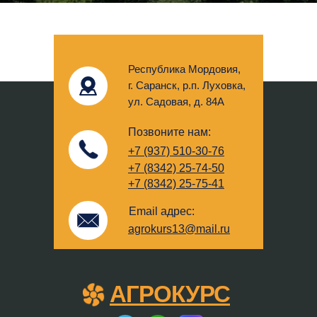
Республика Мордовия,
г. Саранск, р.п. Луховка,
ул. Садовая, д. 84А
Позвоните нам:
+7 (937) 510-30-76
+7 (8342) 25-74-50
+7 (8342) 25-75-41
Email адрес:
agrokurs13@mail.ru
АГРОКУРС