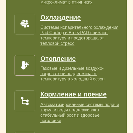
Приточные и вытяжные шахты
регулируют движение воздуха
и равномерно распределяют потоки
по всему помещению
Приточные жалюзи
Регулируют объём и направление
свежего воздуха, сохраняя баланс
микроклимата
Светозащита
Щиты и экраны предотвращают
прямое попадание солнечных лучей и
улучшают контроль светового режима
Ветрозашитные козырьки
Защищают воздухозаборные
элементы и оборудование от осадков
и порывов ветра
Разное
Комплектующие и дополнительные
элементы для вентиляционных
и климатических систем