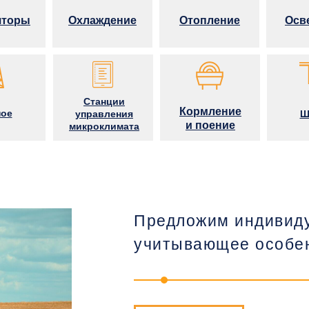
яторы
Охлаждение
Отопление
Осв
Станции
Кормление
ное
управления
Ш
и поение
микроклимата
Предложим индивид
учитывающее особен