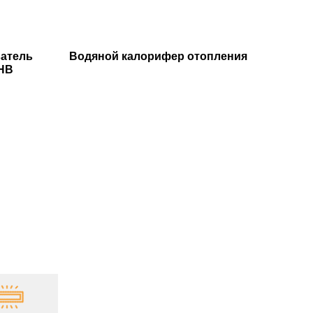
ватель
Водяной калорифер отопления
HHB