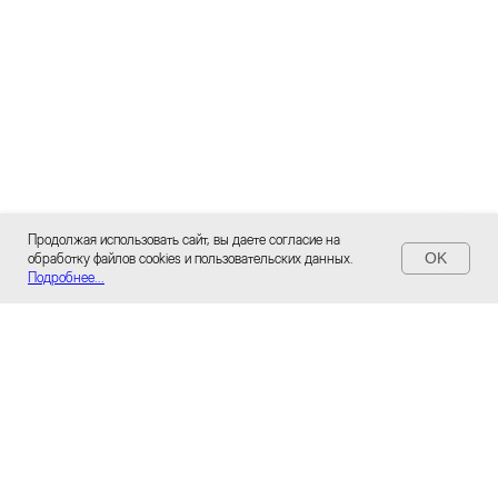
Продолжая использовать сайт, вы даете согласие на
OK
обработку файлов cookies и пользовательских данных.
Вернуться назад
Подробнее...
Республика Мордовия,
г. Саранск, р.п. Луховка,
ул. Садовая, д. 84А